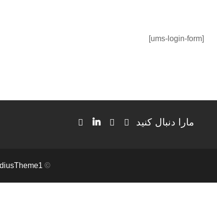
[ums-login-form]
مارا دنبال کنید
diusTheme1
© Copyright medilink 2018. All Right Reserved. Designed and Developed by