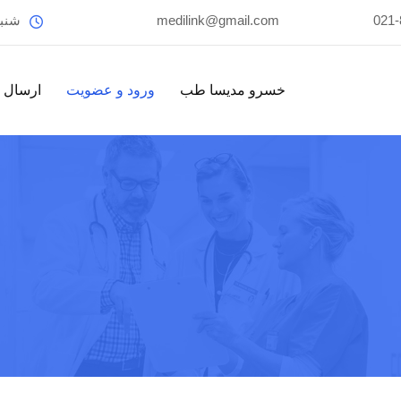
021-
medilink@gmail.com
شنبه
خسرو مدیسا طب
ورود و عضویت
ارسال ت