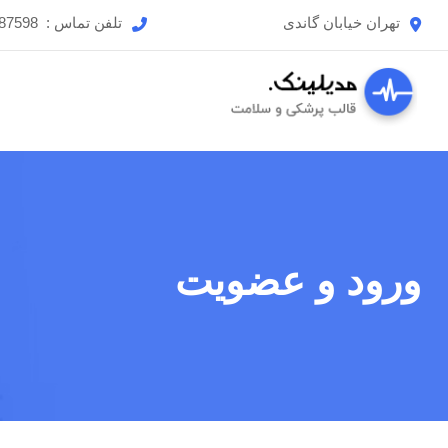
رش
تهران خیابان گاندی
تلفن تماس :
87598
ه
حتوا
ورود و عضویت